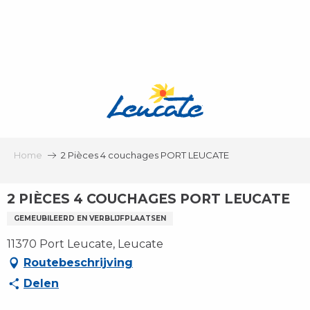
Aller
au
contenu
principal
Home
2 Pièces 4 couchages PORT LEUCATE
2 PIÈCES 4 COUCHAGES PORT LEUCATE
GEMEUBILEERD EN VERBLIJFPLAATSEN
11370 Port Leucate, Leucate
Routebeschrijving
Delen