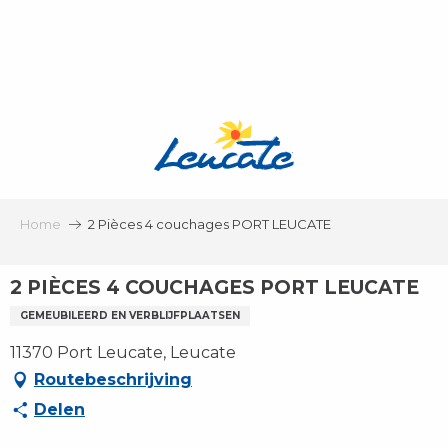
Aller
au
contenu
principal
Home
2 Pièces 4 couchages PORT LEUCATE
2 PIÈCES 4 COUCHAGES PORT LEUCATE
GEMEUBILEERD EN VERBLIJFPLAATSEN
11370 Port Leucate, Leucate
Routebeschrijving
Delen