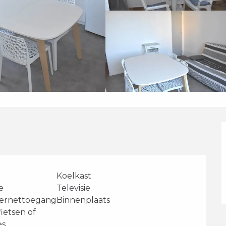
Koelkast
e
Televisie
ternettoegang
Binnenplaats
fietsen of
es