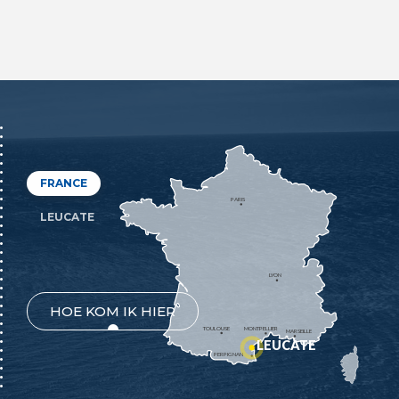
FRANCE
PARIS
LEUCATE
LYON
HOE KOM IK HIER
TOULOUSE
MONTPELLIER
MARSEILLE
LEUCATE
PERPIGNAN