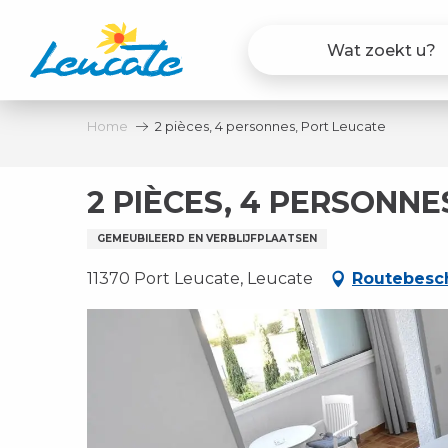
Aller
au
contenu
principal
Home
2 pièces, 4 personnes, Port Leucate
2 PIÈCES, 4 PERSONNE
GEMEUBILEERD EN VERBLIJFPLAATSEN
11370 Port Leucate, Leucate
Routebesch