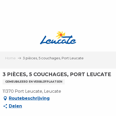
Aller
au
contenu
principal
Home
3 pièces, 5 couchages, Port Leucate
3 PIÈCES, 5 COUCHAGES, PORT LEUCATE
GEMEUBILEERD EN VERBLIJFPLAATSEN
11370 Port Leucate, Leucate
Routebeschrijving
Delen