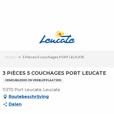
Aller
au
contenu
principal
Home
3 Pièces 5 couchages PORT LEUCATE
3 PIÈCES 5 COUCHAGES PORT LEUCATE
GEMEUBILEERD EN VERBLIJFPLAATSEN
11370 Port Leucate, Leucate
Routebeschrijving
Delen