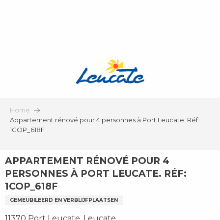
Aller
au
contenu
principal
Home
Appartement rénové pour 4 personnes à Port Leucate. Réf:
1COP_618F
APPARTEMENT RÉNOVÉ POUR 4
PERSONNES À PORT LEUCATE. RÉF:
1COP_618F
GEMEUBILEERD EN VERBLIJFPLAATSEN
11370 Port Leucate, Leucate