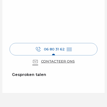
06 80 31 62
▒▒
CONTACTEER ONS
Gesproken talen
Gesproken talen