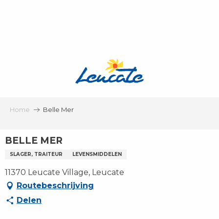
Aller
au
contenu
principal
Home
Belle Mer
BELLE MER
SLAGER, TRAITEUR
LEVENSMIDDELEN
11370 Leucate Village, Leucate
Routebeschrijving
Delen