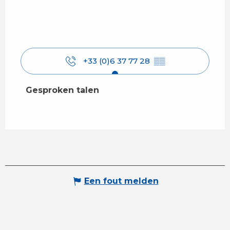
+33 (0)6 37 77 28
▒▒
Gesproken talen
Gesproken talen
Een fout melden