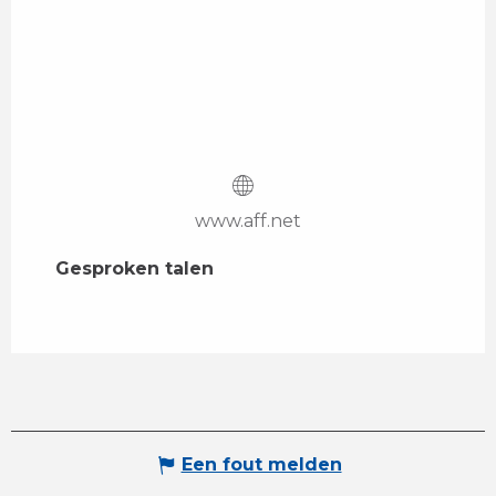
www.aff.net
Gesproken talen
Gesproken talen
Een fout melden