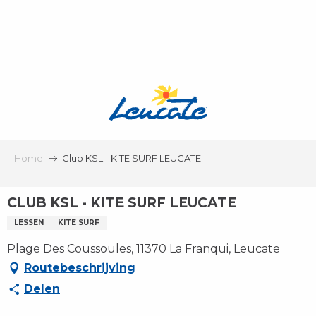
Aller
au
contenu
principal
Home
Club KSL - KITE SURF LEUCATE
CLUB KSL - KITE SURF LEUCATE
LESSEN
KITE SURF
Plage Des Coussoules, 11370 La Franqui, Leucate
Routebeschrijving
Delen