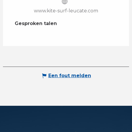
www.kite-surf-leucate.com
Gesproken talen
Gesproken talen
Een fout melden