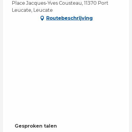
Place Jacques-Yves Cousteau, 11370 Port
Leucate, Leucate
Routebeschrijving
Gesproken talen
Gesproken talen