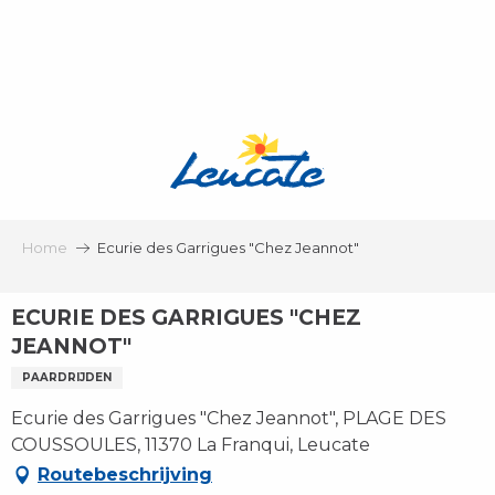
Aller
au
contenu
principal
Home
Ecurie des Garrigues "Chez Jeannot"
ECURIE DES GARRIGUES "CHEZ
JEANNOT"
PAARDRIJDEN
Ecurie des Garrigues "Chez Jeannot", PLAGE DES
COUSSOULES, 11370 La Franqui, Leucate
Routebeschrijving