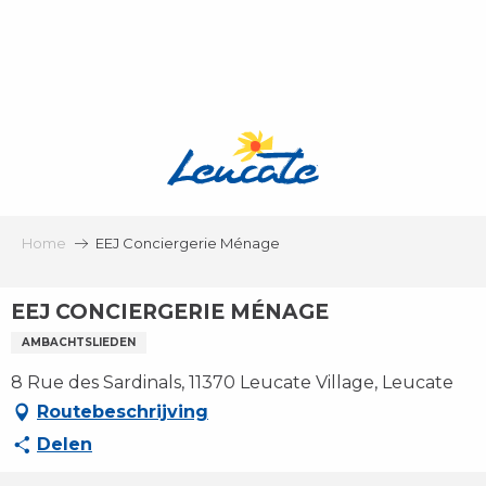
Aller
au
contenu
principal
Home
EEJ Conciergerie Ménage
EEJ CONCIERGERIE MÉNAGE
AMBACHTSLIEDEN
8 Rue des Sardinals, 11370 Leucate Village, Leucate
Routebeschrijving
Delen