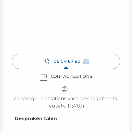
06 04 67 90
▒▒
CONTACTEER ONS
conciergerie-locations-vacances-logements-
leucate-11370.fr
Gesproken talen
Gesproken talen