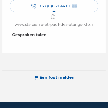
+33 (0)6 21 44 01
▒▒
www.sts-pierre-et-paul-des-etangs-kto.fr
Gesproken talen
Gesproken talen
Een fout melden