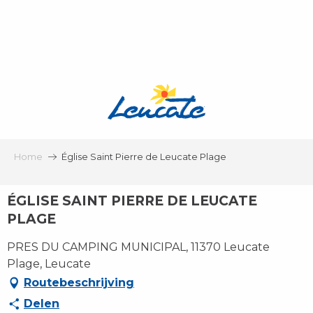
Aller
au
contenu
principal
Home
Église Saint Pierre de Leucate Plage
ÉGLISE SAINT PIERRE DE LEUCATE
PLAGE
PRES DU CAMPING MUNICIPAL, 11370 Leucate
Plage, Leucate
Routebeschrijving
Delen