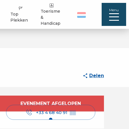
Menu
Toerisme
Top
&
Plekken
Handicap
Delen
Openingstijden en 
EVENEMENT AFGELOPEN
+33 4 68 40 91
▒▒