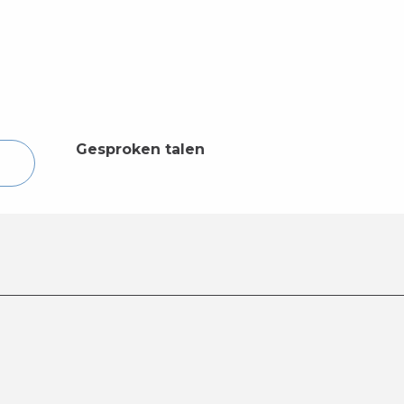
Gesproken talen
Gesproken talen