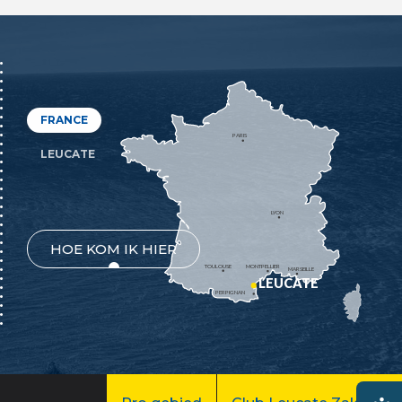
FRANCE
PARIS
LEUCATE
LYON
HOE KOM IK HIER
TOULOUSE
MONTPELLIER
MARSEILLE
LEUCATE
PERPIGNAN