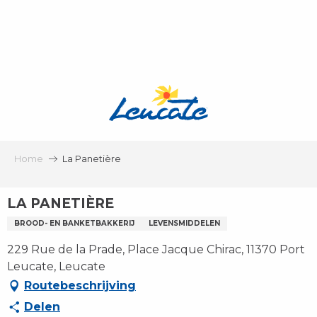
Aller
au
contenu
principal
Home
La Panetière
LA PANETIÈRE
BROOD- EN BANKETBAKKERIJ
LEVENSMIDDELEN
229 Rue de la Prade, Place Jacque Chirac, 11370 Port
Leucate, Leucate
Routebeschrijving
Delen