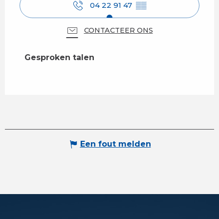
04 22 91 47
▒▒
CONTACTEER ONS
Gesproken talen
Gesproken talen
Een fout melden