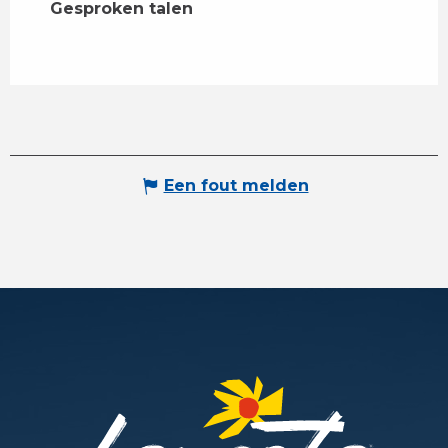
Gesproken talen
Gesproken talen
Een fout melden