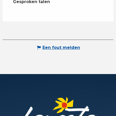
Gesproken talen
Gesproken talen
Een fout melden