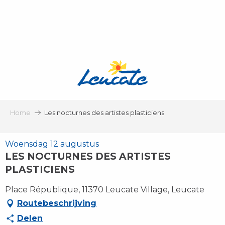
Aller
au
contenu
principal
Home
Les nocturnes des artistes plasticiens
Woensdag 12 augustus
LES NOCTURNES DES ARTISTES
PLASTICIENS
Place République, 11370 Leucate Village, Leucate
Routebeschrijving
Delen