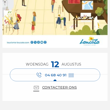
Openingstijden en contactgegevens
12
WOENSDAG
AUGUSTUS
04 68 40 91
▒▒
CONTACTEER ONS