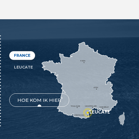
FRANCE
PARIS
LEUCATE
LYON
HOE KOM IK HIER
TOULOUSE
MONTPELLIER
MARSEILLE
LEUCATE
PERPIGNAN