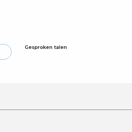
Gesproken talen
Gesproken talen