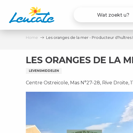
Aller
au
contenu
principal
Home
Les oranges de la mer - Producteur d'huîtres
LES ORANGES DE LA M
LEVENSMIDDELEN
Centre Ostreicole, Mas N°27-28, Rive Droite, 