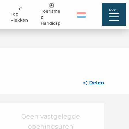
Menu
Toerisme
Top
&
Plekken
Handicap
Delen
Openingstijden en 
Geen vastgelegde
openingsuren