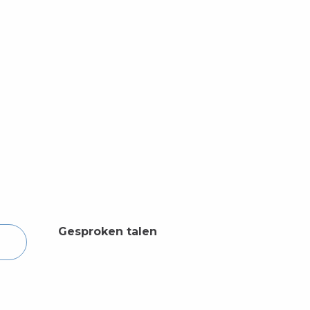
Gesproken talen
Gesproken talen