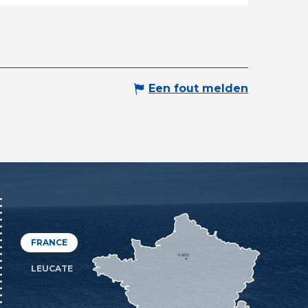
Een fout melden
FRANCE
PARIS
LEUCATE