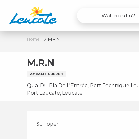
Aller
au
contenu
principal
Home
M.R.N
M.R.N
AMBACHTSLIEDEN
Quai Du Pla De L'Entrée, Port Technique Leu
Port Leucate, Leucate
Beschrijving
Schipper.