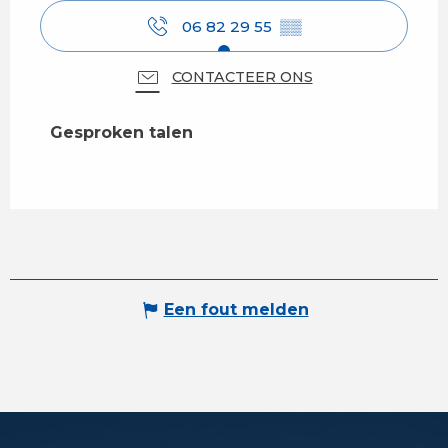
06 82 29 55
▒▒
CONTACTEER ONS
Gesproken talen
Gesproken talen
Een fout melden