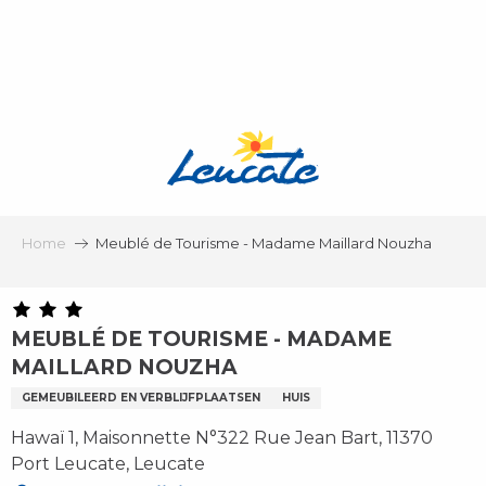
Aller
au
contenu
principal
Home
Meublé de Tourisme - Madame Maillard Nouzha
MEUBLÉ DE TOURISME - MADAME
MAILLARD NOUZHA
GEMEUBILEERD EN VERBLIJFPLAATSEN
HUIS
Hawaï 1, Maisonnette N°322 Rue Jean Bart, 11370
Port Leucate, Leucate