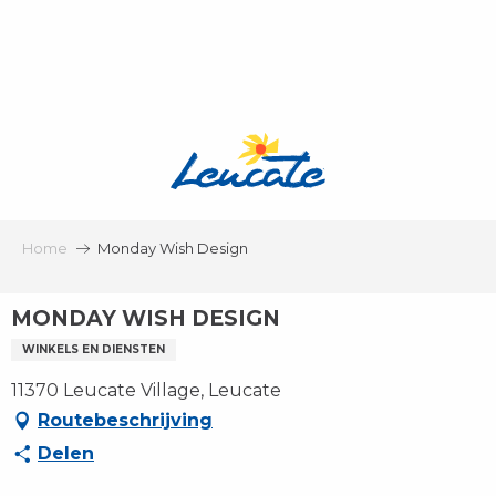
Aller
au
contenu
principal
Home
Monday Wish Design
MONDAY WISH DESIGN
WINKELS EN DIENSTEN
11370 Leucate Village, Leucate
Routebeschrijving
Delen