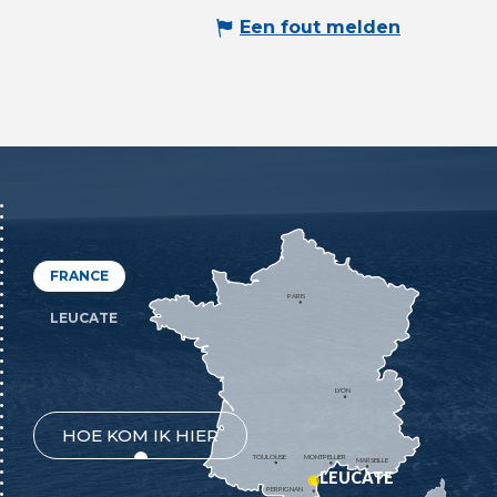
Een fout melden
FRANCE
PARIS
LEUCATE
LYON
HOE KOM IK HIER
TOULOUSE
MONTPELLIER
MARSEILLE
LEUCATE
PERPIGNAN