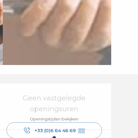
Openingstijden en 
Geen vastgelegde
openingsuren
Openingstijden bekijken
+33 (0)6 64 46 69
▒▒