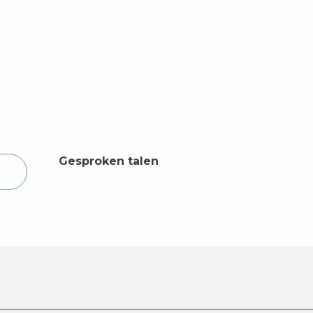
Gesproken talen
Gesproken talen