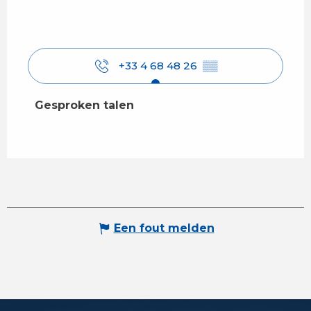
+33 4 68 48 26
▒▒
Gesproken talen
Gesproken talen
Een fout melden