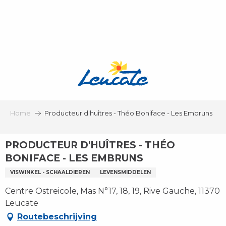
Aller
au
contenu
principal
Home
Producteur d'huîtres - Théo Boniface - Les Embruns
PRODUCTEUR D'HUÎTRES - THÉO
BONIFACE - LES EMBRUNS
VISWINKEL - SCHAALDIEREN
LEVENSMIDDELEN
Centre Ostreicole, Mas N°17, 18, 19, Rive Gauche, 11370
Leucate
Routebeschrijving