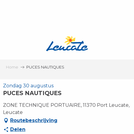
Aller
au
contenu
principal
Home
PUCES NAUTIQUES
Zondag 30 augustus
PUCES NAUTIQUES
ZONE TECHNIQUE PORTUAIRE, 11370 Port Leucate,
Leucate
Routebeschrijving
Delen