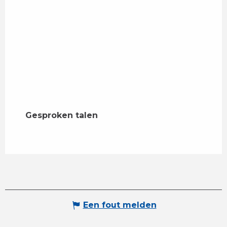
Gesproken talen
Gesproken talen
Een fout melden