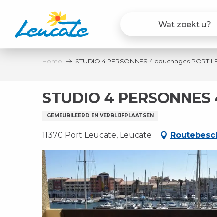
Aller
au
contenu
principal
Home
STUDIO 4 PERSONNES 4 couchages PORT L
STUDIO 4 PERSONNES
GEMEUBILEERD EN VERBLIJFPLAATSEN
11370 Port Leucate, Leucate
Routebesch