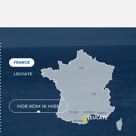
FRANCE
PARIS
LEUCATE
LYON
HOE KOM IK HIER
TOULOUSE
MONTPELLIER
MARSEILLE
LEUCATE
PERPIGNAN