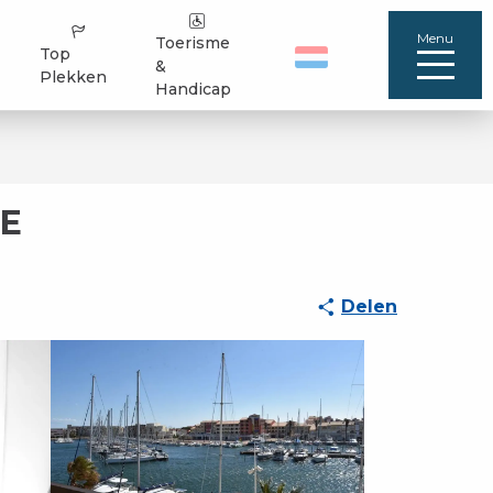
Menu
Toerisme
Top
&
Plekken
Handicap
TE
Delen