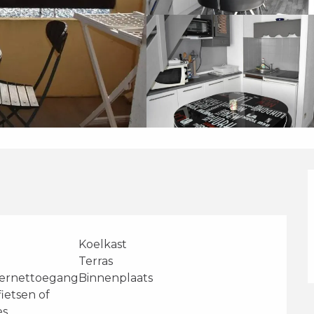
Koelkast
Terras
ternettoegang
Binnenplaats
fietsen of
es