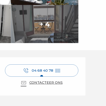
+ 4
Openingstijden en 
04 68 40 78
▒▒
CONTACTEER ONS