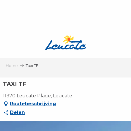
Aller
au
contenu
principal
Home
Taxi TF
TAXI TF
11370 Leucate Plage, Leucate
Routebeschrijving
Delen