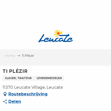
Aller
au
contenu
principal
Home
Ti Plézir
TI PLÉZIR
SLAGER, TRAITEUR
LEVENSMIDDELEN
11370 Leucate Village, Leucate
Routebeschrijving
Delen