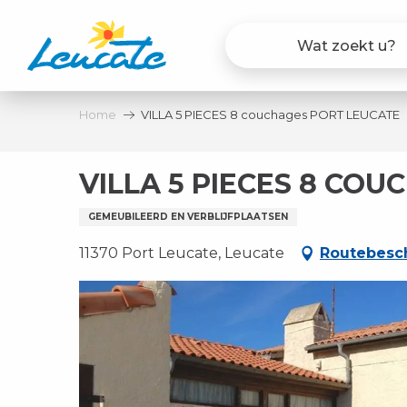
Aller
au
contenu
principal
Home
VILLA 5 PIECES 8 couchages PORT LEUCATE
VILLA 5 PIECES 8 CO
GEMEUBILEERD EN VERBLIJFPLAATSEN
11370 Port Leucate, Leucate
Routebesch