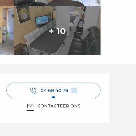
+ 10
Openingstijden en 
04 68 40 78
▒▒
CONTACTEER ONS