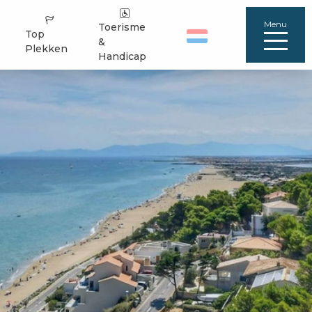
Menu
Toerisme
Top
&
Plekken
Handicap