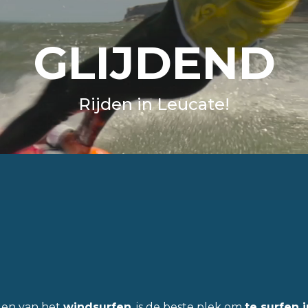
GLIJDEND
Rijden in Leucate!
gen van het
windsurfen
, is de beste plek om
te surfen 