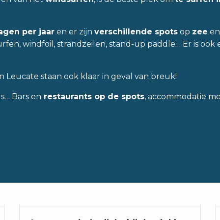
agen per jaar
en er zijn
verschillende spots
op
zee
en
ndsurfen, windfoil, strandzeilen, stand-up paddle… Er is oo
n Leucate staan ook klaar in geval van breuk!
rs… Bars en
restaurants op de spots
, accommodatie met 