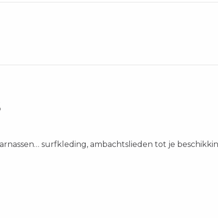
s
harnassen… surfkleding, ambachtslieden tot je beschikki