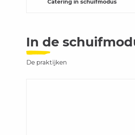
Catering in schuifmodus
In de schuifmod
De praktijken
01