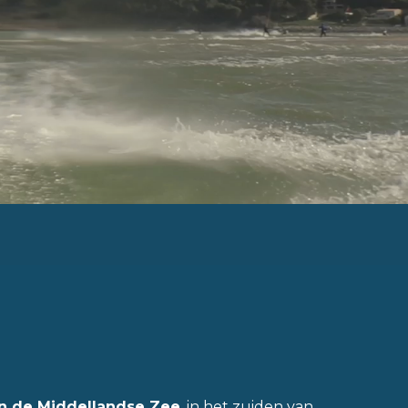
in de Middellandse Zee
, in het zuiden van