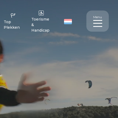
Menu
Toerisme
Top
&
Plekken
Handicap