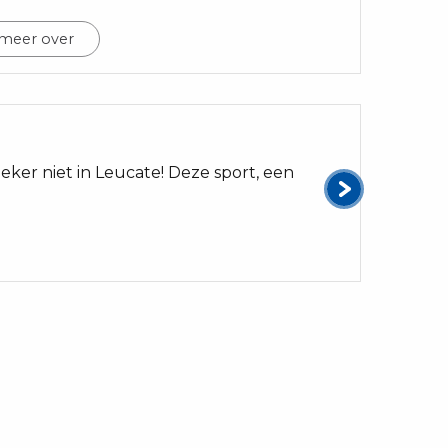
 meer over
03
Glijd m
eker niet in Leucate! Deze sport, een
Windsurf
Frankrijk
Lees 