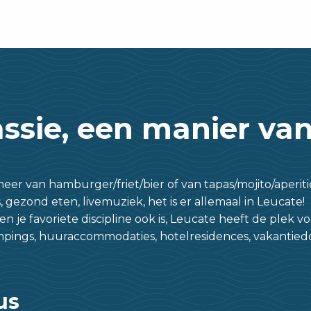
ssie, een manier van
eer van hamburger/friet/bier of van tapas/mojito/aperit
, gezond eten, livemuziek, het is er allemaal in Leucate!
n je favoriete discipline ook is, Leucate heeft de plek vo
 campings, huuraccommodaties, hotelresidences, vakanti
us