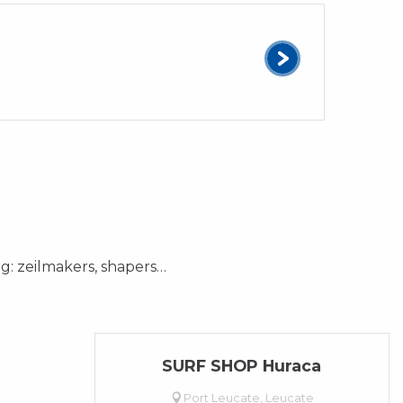
Télé sk
Ontd
ng: zeilmakers, shapers…
SURF SHOP Huraca
Port Leucate, Leucate