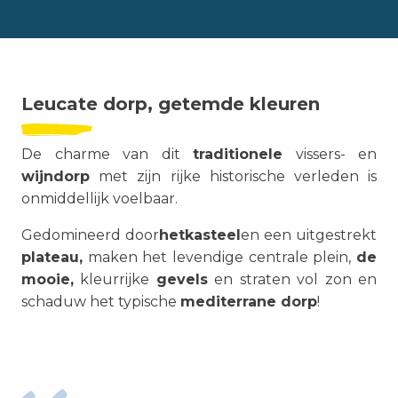
Leucate dorp, getemde kleuren
De charme van dit
traditionele
vissers- en
wijndorp
met zijn rijke historische verleden is
onmiddellijk voelbaar.
Gedomineerd door
het
kasteel
en een
uitgestrekt
plateau
,
maken het levendige centrale plein,
de
mooie,
kleurrijke
gevels
en straten vol zon en
schaduw het typische
mediterrane dorp
!