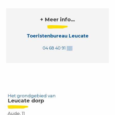
+ Meer info…
Toeristenbureau Leucate
04 68 40 91
▒▒
Sol Y Fiesta
Leucate, wat een verhaal!
Het grondgebied van
Leucate dorp
Aude, 11