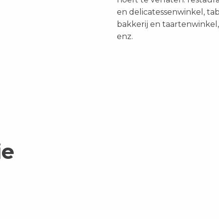
en delicatessenwinkel, ta
bakkerij en taartenwinkel
enz.
ie