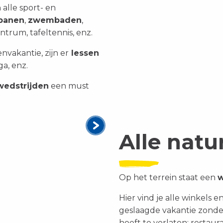
alle sport- en
banen
,
zwembaden
,
ntrum, tafeltennis, enz.
nvakantie, zijn er
lessen
ga, enz.
wedstrijden
een must
Alle natu
Op het terrein staat een
w
Hier vind je alle winkels 
geslaagde vakantie zonder
hoeft te verlaten: restaura