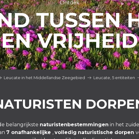
Ontdek
AND TUSSEN 
EN VRIJHEID
Leucate in het Middellandse Zeegebied
Leucate, 5 entiteiten
NATURISTEN DORPE
de belangrijkste
naturistenbestemmingen
in het zuide
dan
7 onafhankelijke
,
volledig
naturistische dorpen
v