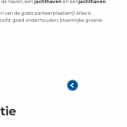
n de haven, een
jachthaven
en
een
jachthaven
.
van de gratis parkeerplaatsen)! Alles is
hoofd: goed onderhouden, bloemrijke groene
tie