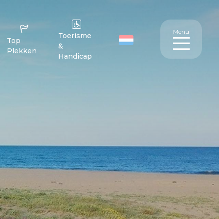
Menu
Toerisme
Top
&
Plekken
Handicap