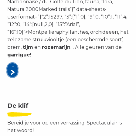
Narbonnaise / du Golfe du Lion, fauna, flora,
Natura 2000Marked trails”}” data-sheets-
userformat=”{“2”:15297, “3”:{“1”:0}, “9”:0, “10”:1, “11”:4,
“12”:0, “14”:[null,2,0], “15”:”Arial”,
“16”:10}”>Montpellieraphyllanthes, orchideeën, het
zeldzame struikviooltje (een beschermde soort)
brem,
tijm
en
rozemarijn
… Alle geuren van de
garrigue
!
De klif
Bereid je voor op een verrassing! Spectaculair is
het woord!