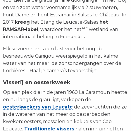
voorzien via de graus (smalle doorgangen in het lido)
en van zoet water voornamelijk via 2 stuwmeren,
Font Dame en Font Estramar in Salses-le-Château.
In
2017
kreeg
het Etang de Leucate-Salses
het
46e
RAMSAR-label
, waardoor het
het
wetland van
internationaal belang in Frankrijk
is.
Elk seizoen hier is een lust voor het oog: de
besneeuwde Canigou weerspiegeld in het kalme
water van het meer, de zonsondergangen over de
Corbières… Haal je camera’s tevoorschijn!
Visserij en oesterkweek
Op een plek die in de jaren 1960 La Caramoun heette
en nu langs de grau ligt, verkopen de
oesterkwekers van Leucate
de zeevruchten die ze
in de wateren van het meer op oesterbedden
kweken: oesters, mosselen en kokkels van Cap
Leucate.
Traditionele vissers
halen in hun netten