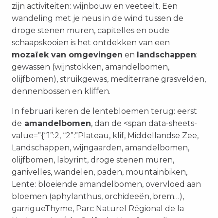
zijn activiteiten: wijnbouw en veeteelt. Een
wandeling met je neus in de wind tussen de
droge stenen muren, capitelles en oude
schaapskooien is het ontdekken van een
mozaïek van omgevingen
en
landschappen
:
gewassen (wijnstokken, amandelbomen,
olijfbomen), struikgewas, mediterrane grasvelden,
dennenbossen en kliffen.
In februari keren de lentebloemen terug: eerst
de
amandelbomen
, dan de <span data-sheets-
value=”{“1”:2, “2”:”Plateau, klif, Middellandse Zee,
Landschappen, wijngaarden, amandelbomen,
olijfbomen, labyrint, droge stenen muren,
ganivelles, wandelen, paden, mountainbiken,
Lente: bloeiende amandelbomen, overvloed aan
bloemen (aphylanthus, orchideeën, brem…),
garrigueThyme, Parc Naturel Régional de la