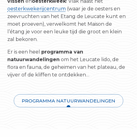
vissen
en
oesterkweek
! Vlak naast het
oesterkwekerijcentrum
(waar je de oesters en
zeevruchten van het Etang de Leucate kunt en
moet proeven), verwelkomt het Maison de
l’étang je voor een leuke tijd die groot en klein
zal bekoren.
Er is een heel
programma van
natuurwandelingen
om het Leucate lido, de
flora en fauna, de geheimen van het plateau, de
vijver of de kliffen te ontdekken…
PROGRAMMA NATUURWANDELINGEN