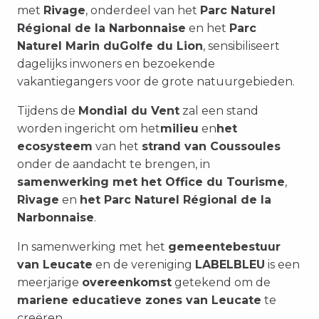
met
Rivage
, onderdeel van het
Parc Naturel
Régional de la Narbonnaise
en het
Parc
Naturel Marin du
Golfe du Lion
, sensibiliseert
dagelijks inwoners en bezoekende
vakantiegangers voor de grote natuurgebieden.
Tijdens de
Mondial du Vent
zal een stand
worden ingericht om het
milieu
en
het
ecosysteem
van het
strand van Coussoules
onder de aandacht te brengen, in
samenwerking met het Office du Tourisme
,
Rivage
en
het Parc Naturel Régional de la
Narbonnaise
.
In samenwerking met het
gemeentebestuur
van Leucate
en de vereniging
LABELBLEU
is een
meerjarige
overeenkomst
getekend om de
mariene educatieve zones van Leucate
te
creëren.