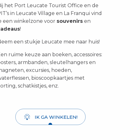
ij het Port Leucate Tourist Office en de
IT’s in Leucate Village en La Franqui vind
e een winkelzone voor
souvenirs
en
cadeaus
!
eem een stukje Leucate mee naar huis!
en ruime keuze aan boeken, accessoires:
osters, armbanden, sleutelhangers en
agneten, excursies, hoeden,
aterflessen, bioscoopkaartjes met
orting, schatkistjes, enz.
IK GA WINKELEN!