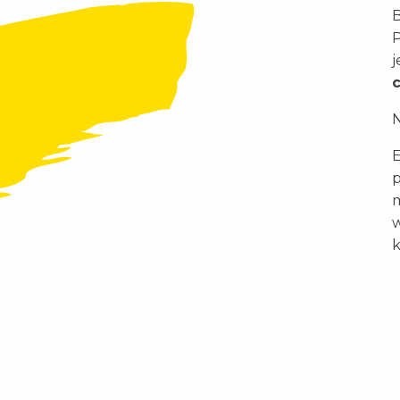
B
P
j
N
E
p
m
w
k