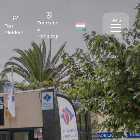
Menu
Toerisme
Top
&
Plekken
Handicap