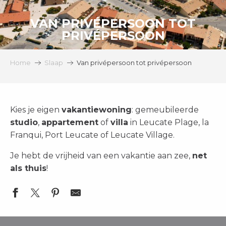
VAN PRIVÉPERSOON TOT
PRIVÉPERSOON
Home
Slaap
Van privépersoon tot privépersoon
Kies je eigen
vakantiewoning
: gemeubileerde
studio
,
appartement
of
villa
in Leucate Plage, la
Franqui, Port Leucate of Leucate Village.
Je hebt de vrijheid van een vakantie aan zee,
net
als thuis
!
MEUBLÉ DE TOURISME : Les Portes De La Plage