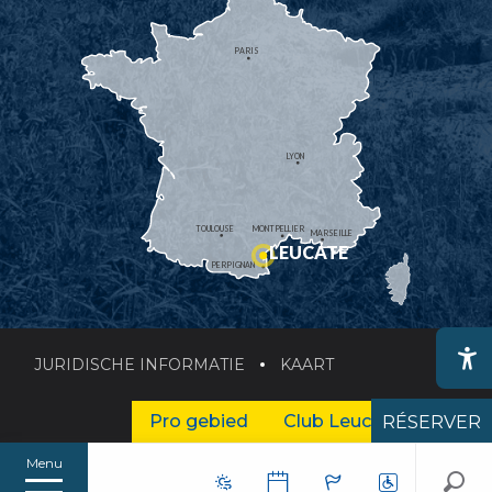
PARIS
LYON
TOULOUSE
MONTPELLIER
MARSEILLE
LEUCATE
PERPIGNAN
JURIDISCHE INFORMATIE
KAART
Ac
Pro gebied
Club Leucate Zakelijk
RÉSERVER
Menu