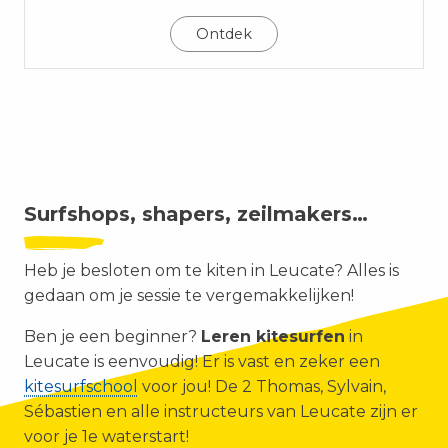
aflandige wind!
Ontdek
+ MEER WETEN OVER KITESURFEN
IN LEUCATE…
Surfshops, shapers, zeilmakers…
Heb je besloten om te kiten in Leucate? Alles is
gedaan om je sessie te vergemakkelijken!
Ben je een beginner?
Leren kitesurfen
in
Leucate is eenvoudig! Er is vast en zeker een
kitesurfschool
voor jou!
De 2 Thomas, Sylvain,
Sébastien en alle instructeurs van Leucate zijn er
voor je 1e waterstart!