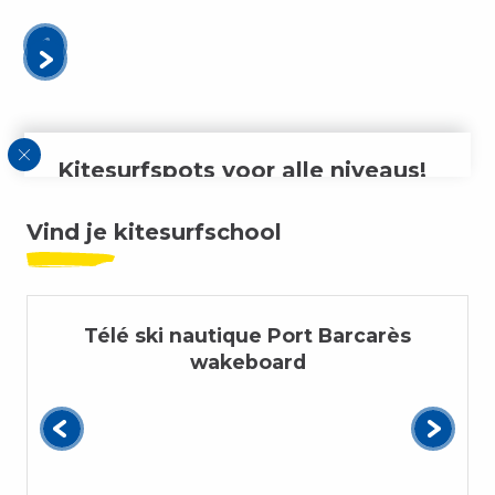
Kitesurfspots voor alle niveaus!
Vind je kitesurfschool
Leucate heeft zeker de spot voor jou! Met het
gezin, alleen of met vrienden, het moeilijkste is
kiezen… Maar je vindt altijd de
beste
kitesurfspots
op minder dan 2 uur van
Toulouse
!
Télé ski nautique Port Barcarès
De lagune en het ondiepe water garanderen
wakeboard
veiligheid en een adembenemend landschap.
Aan de Middellandse Zee,
met een
zeebriesje
, is het een feest om op de golven
te surfen, en met een
Tramontane
wind is het
een hele nieuwe speeltuin en een krachtige