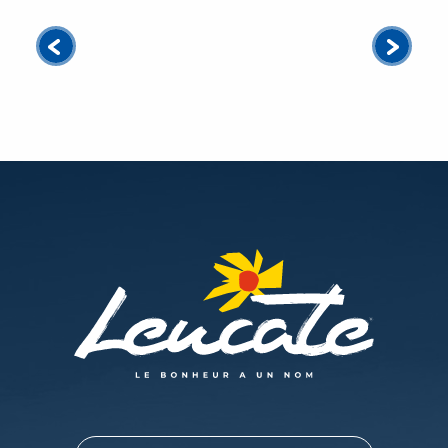
Glijdend
Top surfwinkels
Accommodatie dicht bij de plekken
Catering in schuifmodus
Top plekken in Leucate
Windsurfen!
Top kite- en windsurfscholen